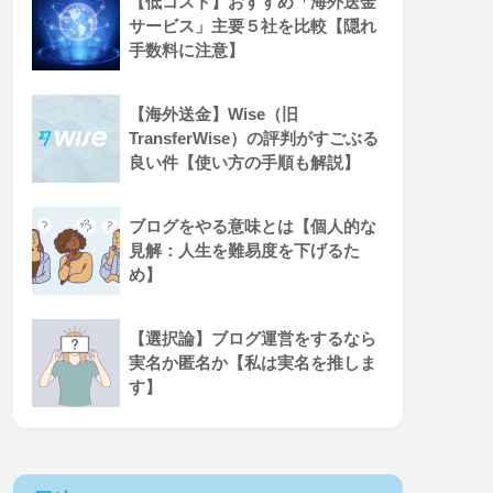
【低コスト】おすすめ「海外送金
サービス」主要５社を比較【隠れ
手数料に注意】
【海外送金】Wise（旧
TransferWise）の評判がすごぶる
良い件【使い方の手順も解説】
ブログをやる意味とは【個人的な
見解：人生を難易度を下げるた
め】
【選択論】ブログ運営をするなら
実名か匿名か【私は実名を推しま
す】