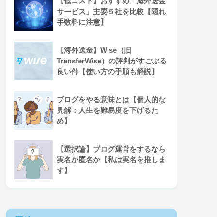
【低コスト】おすすめ「海外送金
サービス」主要５社を比較【隠れ
手数料に注意】
【海外送金】Wise（旧
TransferWise）の評判がすごぶる
良い件【使い方の手順も解説】
ブログをやる意味とは【個人的な
見解：人生を難易度を下げるた
め】
【選択論】ブログ運営をするなら
実名か匿名か【私は実名を推しま
す】