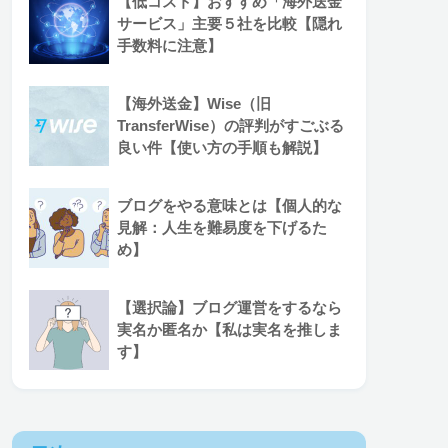
【低コスト】おすすめ「海外送金
サービス」主要５社を比較【隠れ
手数料に注意】
【海外送金】Wise（旧
TransferWise）の評判がすごぶる
良い件【使い方の手順も解説】
ブログをやる意味とは【個人的な
見解：人生を難易度を下げるた
め】
【選択論】ブログ運営をするなら
実名か匿名か【私は実名を推しま
す】