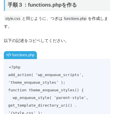
手順３：functions.phpを作る
と同じように、つぎは
を作成しま
style.css
functions.php
す。
以下の記述をコピペしてください。
functions.php
<?php

add_action( 'wp_enqueue_scripts', 
'theme_enqueue_styles' );

function theme_enqueue_styles() {

  wp_enqueue_style( 'parent-style', 
get_template_directory_uri() . 
'/style.css' );
