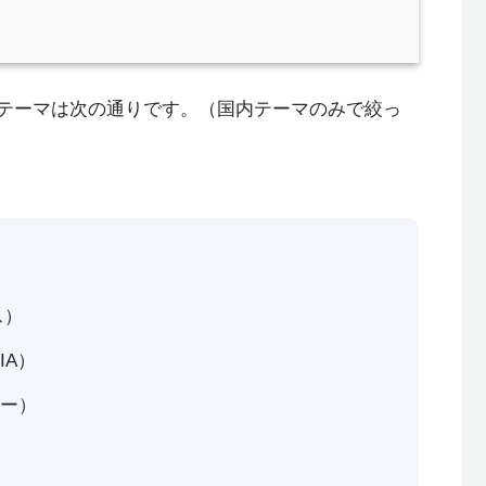
ssテーマは次の通りです。（国内テーマのみで絞っ
ス）
IA）
リー）