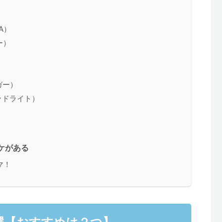
）
A）
ー）
ガー）
キッドライト）
ワケがある
マ！