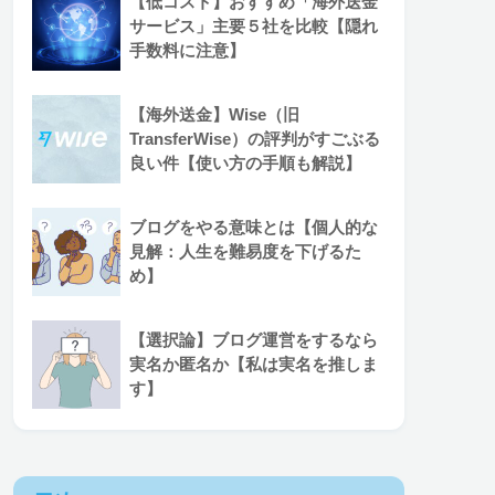
【低コスト】おすすめ「海外送金
サービス」主要５社を比較【隠れ
手数料に注意】
【海外送金】Wise（旧
TransferWise）の評判がすごぶる
良い件【使い方の手順も解説】
ブログをやる意味とは【個人的な
見解：人生を難易度を下げるた
め】
【選択論】ブログ運営をするなら
実名か匿名か【私は実名を推しま
す】